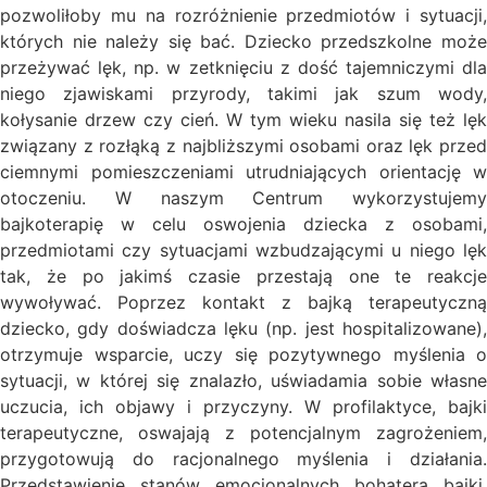
pozwoliłoby mu na rozróżnienie przedmiotów i sytuacji,
których nie należy się bać. Dziecko przedszkolne może
przeżywać lęk, np. w zetknięciu z dość tajemniczymi dla
niego zjawiskami przyrody, takimi jak szum wody,
kołysanie drzew czy cień. W tym wieku nasila się też lęk
związany z rozłąką z najbliższymi osobami oraz lęk przed
ciemnymi pomieszczeniami utrudniających orientację w
otoczeniu. W naszym Centrum wykorzystujemy
bajkoterapię w celu oswojenia dziecka z osobami,
przedmiotami czy sytuacjami wzbudzającymi u niego lęk
tak, że po jakimś czasie przestają one te reakcje
wywoływać. Poprzez kontakt z bajką terapeutyczną
dziecko, gdy doświadcza lęku (np. jest hospitalizowane),
otrzymuje wsparcie, uczy się pozytywnego myślenia o
sytuacji, w której się znalazło, uświadamia sobie własne
uczucia, ich objawy i przyczyny. W profilaktyce, bajki
terapeutyczne, oswajają z potencjalnym zagrożeniem,
przygotowują do racjonalnego myślenia i działania.
Przedstawienie stanów emocjonalnych bohatera bajki,