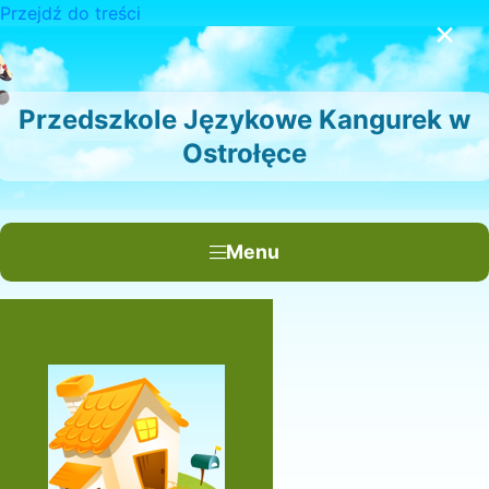
Przejdź do treści
×
Przedszkole Językowe Kangurek w
Ostrołęce
Menu