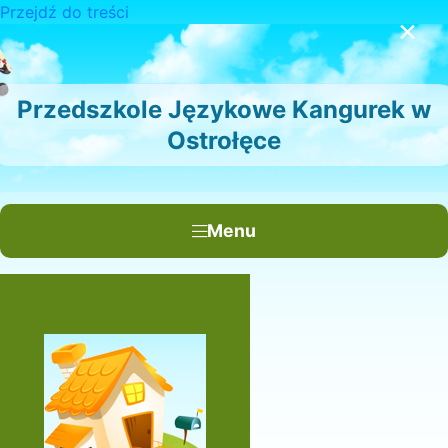
Przejdź do treści
×
Przedszkole Językowe Kangurek w
Ostrołęce
Menu