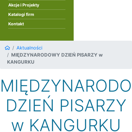
Akcje i Projekty
Katalogi firm
Kontakt
Aktualności
MIĘDZYNARODOWY DZIEŃ PISARZY w
KANGURKU
MIĘDZYNAROD
DZIEŃ PISARZY
w KANGURKU