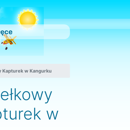
łęce
y Kapturek w Kangurku
iełkowy
turek w