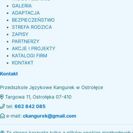
GALERIA
ADAPTACJA
BEZPIECZEŃSTWO
STREFA RODZICA
ZAPISY
PARTNERZY
AKCJE I PROJEKTY
KATALOGI FIRM
KONTAKT
Kontakt
Przedszkole Językowe Kangurek w Ostrołęce
Targowa 11, Ostrołęka 07-410
tel:
662 842 085
e-mail:
ckangurek@gmail.com
Ta strona korzysta tylko z plików cookies niezbędnych 