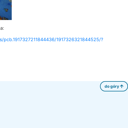
a:
tos/pcb.1917327211844436/1917326321844525/?
do góry