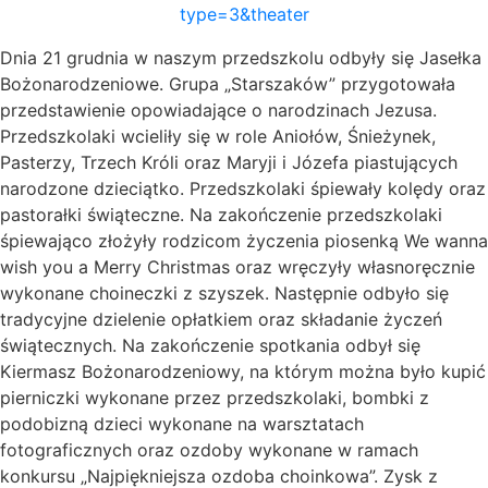
type=3&theater
Dnia 21 grudnia w naszym przedszkolu odbyły się Jasełka
Bożonarodzeniowe. Grupa „Starszaków” przygotowała
przedstawienie opowiadające o narodzinach Jezusa.
Przedszkolaki wcieliły się w role Aniołów, Śnieżynek,
Pasterzy, Trzech Króli oraz Maryji i Józefa piastujących
narodzone dzieciątko. Przedszkolaki śpiewały kolędy oraz
pastorałki świąteczne. Na zakończenie przedszkolaki
śpiewająco złożyły rodzicom życzenia piosenką We wanna
wish you a Merry Christma
s oraz wręczyły własnoręcznie
wykonane choineczki z szyszek. Następnie odbyło się
tradycyjne dzielenie opłatkiem oraz składanie życzeń
świątecznych. Na zakończenie spotkania odbył się
Kiermasz Bożonarodzeniowy, na którym można było kupić
pierniczki wykonane przez przedszkolaki, bombki z
podobizną dzieci wykonane na warsztatach
fotograficznych oraz ozdoby wykonane w ramach
konkursu „Najpiękniejsza ozdoba choinkowa”. Zysk z