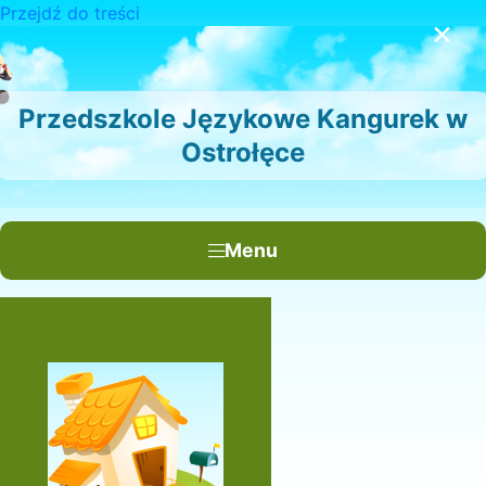
Przejdź do treści
×
Przedszkole Językowe Kangurek w
Ostrołęce
Menu