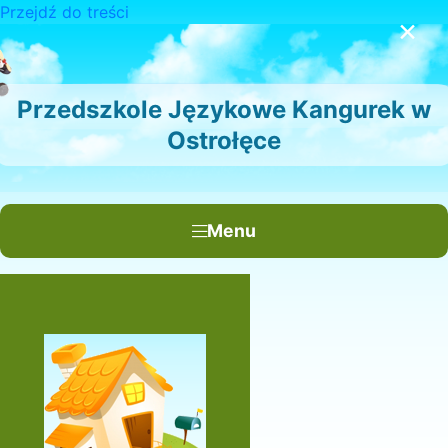
Przejdź do treści
×
Przedszkole Językowe Kangurek w
Ostrołęce
Menu