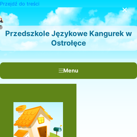
Przejdź do treści
×
Przedszkole Językowe Kangurek w
Ostrołęce
Menu