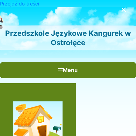
Przejdź do treści
×
Przedszkole Językowe Kangurek w
Ostrołęce
Menu